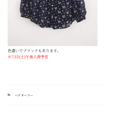
色違いでブラックもあります。
※
7/15(土)午後入荷予定
カ
ハグ オー ワー
テ
ゴ
リ
ー