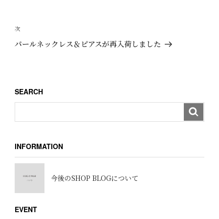
投
稿
次
次
ナ
の
パールネックレス＆ピアスが再入荷しました
ビ
投
稿
ゲ
ー
SEARCH
シ
ョ
ン
INFORMATION
今後のSHOP BLOGについて
EVENT