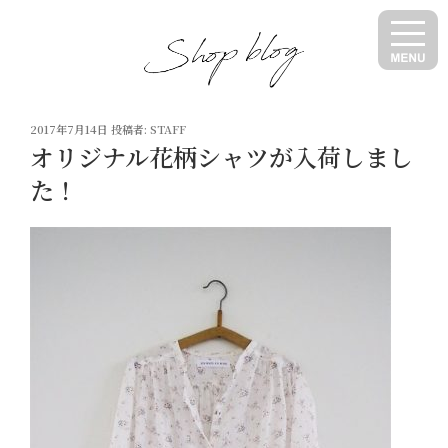
コ
ン
テ
ン
ツ
投
へ
2017年7月14日
投稿者:
STAFF
稿
オリジナル花柄シャツが入荷しまし
ス
日:
キ
た！
ッ
プ