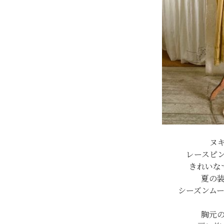
ヌ
レースピ
きれいな
夏の
シーズンム
胸元