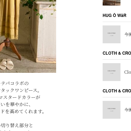
HUG Ō WäR
今後
CLOTH & CR
Cl
キテパコラボの
ンタックワンピース。
CLOTH & C
マスタードカラーが
装いを華やかに、
今後
ードを高めてくれます。
の切り替え部分と