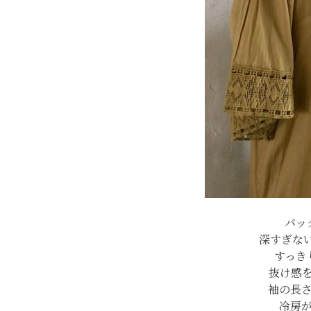
バッ
深すぎな
すっき
抜け感
袖の長
冷房