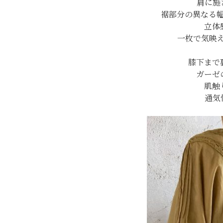
肩に施
裾部分の異なる
立体
一枚で気映
膝下まで
ガーゼ
肌触
通気