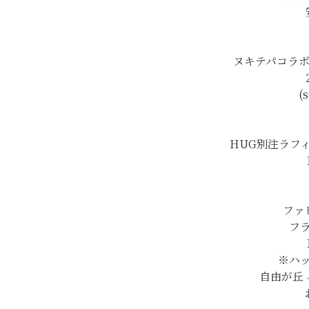
ヌキテパコラボ
(
HUG別注ラフ
ファ
フ
※ハ
自由が丘