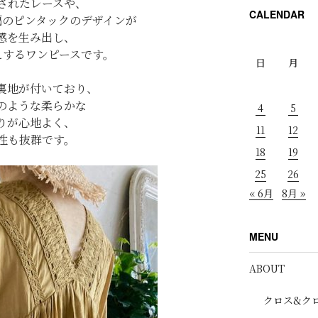
されたレースや、
CALENDAR
幅のピンタックのデザインが
感を生み出し、
えするワンピースです。
日
月
裏地が付いており、
のような柔らかな
4
5
りが心地よく、
11
12
性も抜群です。
18
19
25
26
« 6月
8月 »
MENU
ABOUT
クロス&ク