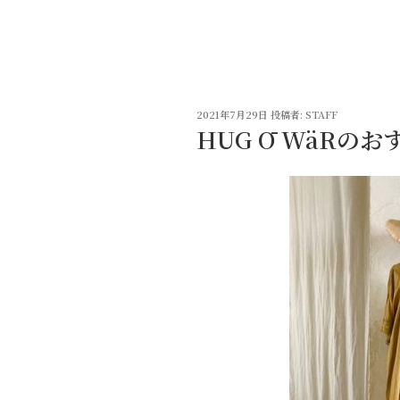
コ
ン
テ
ン
ツ
投
へ
2021年7月29日
投稿者:
STAFF
稿
HUG Ō WäRの
ス
日:
キ
ッ
プ