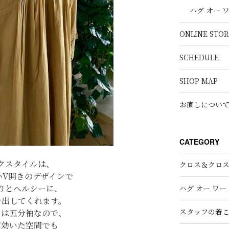
ハグ オー 
ONLINE STOR
SCHEDULE
SHOP MAP
お直しについ
CATEGORY
クスタイルは、
クロス＆クロ
いV開きのデザインで
りとヘルシーに、
ハグ オー ワー
を出してくれます。
スタッフの着
さは五分袖なので、
が効いた空間でも