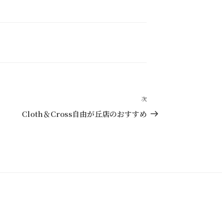
次
次
の
Cloth＆Cross自由が丘店のおすすめ
投
稿