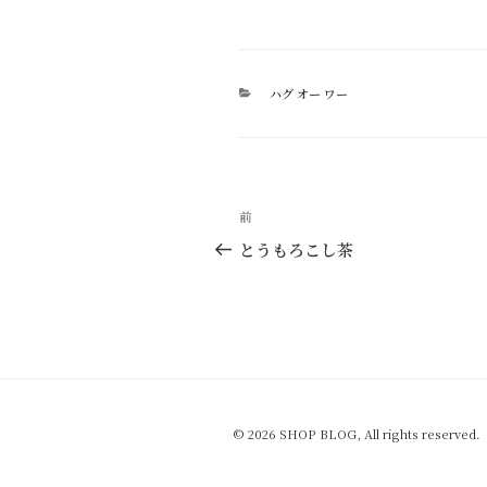
カ
ハグ オー ワー
テ
ゴ
リ
ー
投
過
前
稿
去
とうもろこし茶
の
ナ
投
ビ
稿
ゲ
ー
シ
© 2026 SHOP BLOG, All rights reserved.
ョ