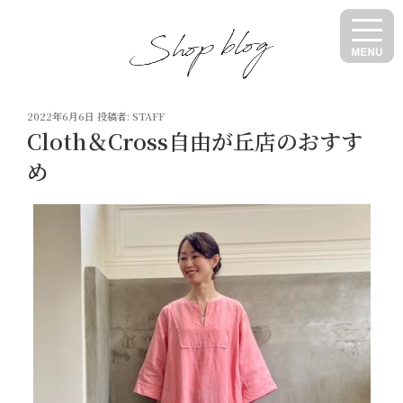
コ
ン
テ
ン
ツ
投
へ
2022年6月6日
投稿者:
STAFF
稿
Cloth＆Cross自由が丘店のおすす
ス
日:
キ
め
ッ
プ