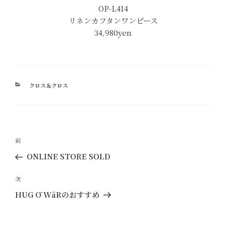
OP-L414
リネンカフタンワンピース
34,980yen
カ
クロス＆クロス
テ
ゴ
リ
ー
投
過
前
稿
去
ONLINE STORE SOLD
ナ
の
ビ
投
次
次
ゲ
稿
の
HUG Ō WäRのおすすめ
ー
投
稿
シ