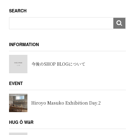
ョ
SEARCH
ン
INFORMATION
今後のSHOP BLOGについて
EVENT
Hiroyo Masuko Exhibition Day.2
HUG Ō WäR