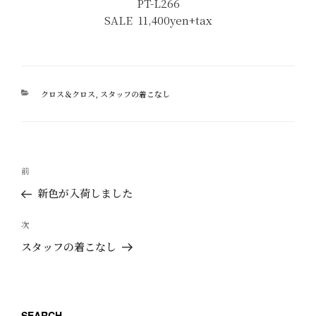
PT-L266
SALE 11,400yen+tax
カ
クロス＆クロス
,
スタッフの着こなし
テ
ゴ
リ
ー
投
過
前
稿
去
新色が入荷しました
ナ
の
ビ
投
次
次
ゲ
稿
の
スタッフの着こなし
ー
投
稿
シ
ョ
SEARCH