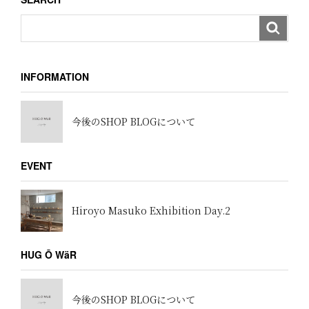
ン
INFORMATION
今後のSHOP BLOGについて
EVENT
Hiroyo Masuko Exhibition Day.2
HUG Ō WäR
今後のSHOP BLOGについて