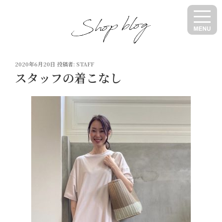
コ
ン
テ
ン
ツ
投
へ
2020年6月20日
投稿者:
STAFF
稿
スタッフの着こなし
ス
日:
キ
ッ
プ