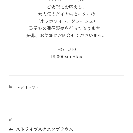
ご要望にお応えし、
大人気のダイヤ柄セーターの
（オフホワイト、グレージュ）
書留での通信販売を行っております！
是非、お気軽にお問合せくださいませ。
HG-L710
18,000yen+tax
カ
ハグ オー ワー
テ
ゴ
リ
ー
投
過
前
稿
去
ストライプスクエアブラウス
ナ