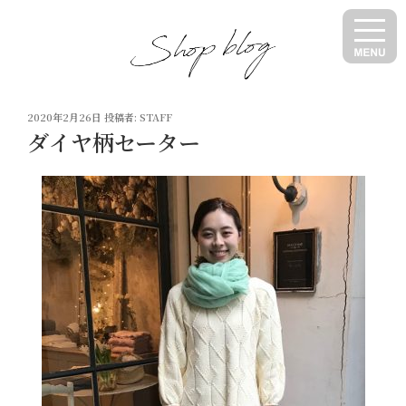
コ
ン
テ
ン
ツ
投
へ
2020年2月26日
投稿者:
STAFF
稿
ダイヤ柄セーター
ス
日:
キ
ッ
プ