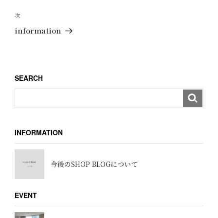
の
ビ
投
次
次
ゲ
稿
の
information
ー
投
稿
シ
ョ
SEARCH
ン
INFORMATION
今後のSHOP BLOGについて
EVENT